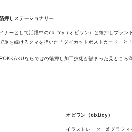
箔押しステーショナリー
ナーとして活躍中のob1toy（オビワン）と箔押しブランドR
で旅を続けるクマを描いた「ダイカットポストカード」と
ROKKAKUならではの箔押し加工技術が詰まった見どころ
オビワン（ob1toy）
イラストレーター兼グラフィ