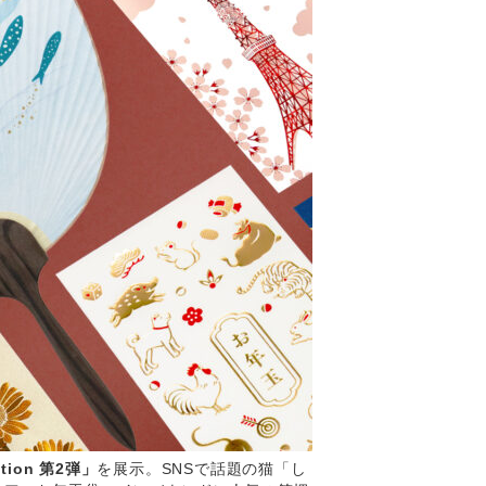
ection 第2弾」
を展示。SNSで話題の猫「し