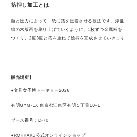
箔押し加工とは
熱と圧力によって、紙に箔を圧着させる技法です。浮世
絵の木版画を刷り上げていくように、1枚ずつ金属板を
つくり、2度3度と箔を重ねて絵柄を完成させていきます
販売場所】
●文具女子博トーキョー2026
有明GYM-EX 東京都江東区有明１丁目10−1
ブース番号：D-70
●ROKKAKU公式オンラインショップ